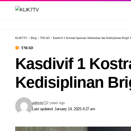
KLIK7TV
>
Blog
>
TNI AD
>
Kasdivif 1 Kostrad Apresiasi Kebersihan dan Kedisiplinan Brigif 
TNI AD
Kasdivif 1 Kost
Kedisiplinan Bri
admin
2 years ago
Last updated: January 14, 2025 4:27 am