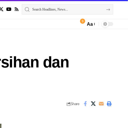
9
Aa
rsihan dan
Share