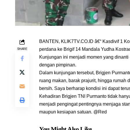
BANTEN, KLIK7TV.CO.ID â€“ Kasdivif 1 Kos
perdana ke Brigif 14 Mandala Yudha Kostra
SHARE
Kunjungan ini menjadi momen yang dinanti 
dengan pimpinan.
Dalam kunjungan tersebut, Brigjen Purmanto 
ruang makan, barak prajurit, hingga rumah 
bersih. Saya berharap kondisi ini dapat teru
Kehadiran Brigjen TNI Purmanto tidak hanya
menjadi pengingat pentingnya menjaga stand
maupun kesiapan satuan. @Red
You Might Also Like