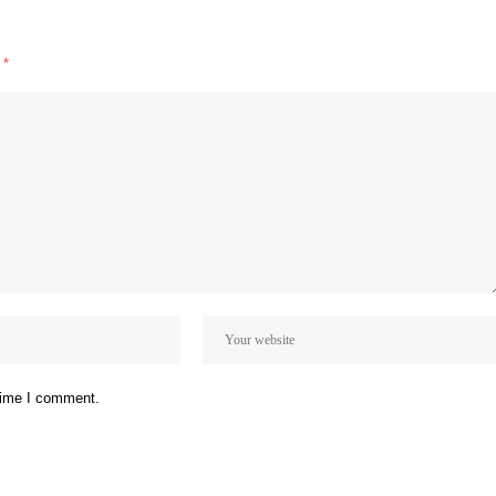
d
*
 time I comment.