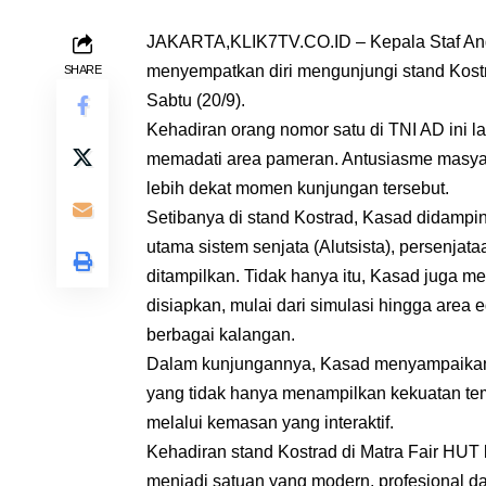
JAKARTA,KLIK7TV.CO.ID – Kepala Staf Angk
menyempatkan diri mengunjungi stand Kostr
SHARE
Sabtu (20/9).
Kehadiran orang nomor satu di TNI AD ini 
memadati area pameran. Antusiasme masyar
lebih dekat momen kunjungan tersebut.
Setibanya di stand Kostrad, Kasad didampi
utama sistem senjata (Alutsista), persenja
ditampilkan. Tidak hanya itu, Kasad juga m
disiapkan, mulai dari simulasi hingga area 
berbagai kalangan.
Dalam kunjungannya, Kasad menyampaikan a
yang tidak hanya menampilkan kekuatan te
melalui kemasan yang interaktif.
Kehadiran stand Kostrad di Matra Fair HUT
menjadi satuan yang modern, profesional da