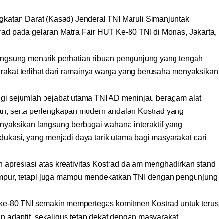
atan Darat (Kasad) Jenderal TNI Maruli Simanjuntak
ad pada gelaran Matra Fair HUT Ke-80 TNI di Monas, Jakarta,
langsung menarik perhatian ribuan pengunjung yang tengah
akat terlihat dari ramainya warga yang berusaha menyaksikan
ngi sejumlah pejabat utama TNI AD meninjau beragam alat
taan, serta perlengkapan modern andalan Kostrad yang
enyaksikan langsung berbagai wahana interaktif yang
edukasi, yang menjadi daya tarik utama bagi masyarakat dari
presiasi atas kreativitas Kostrad dalam menghadirkan stand
mpur, tetapi juga mampu mendekatkan TNI dengan pengunjung
 ke-80 TNI semakin mempertegas komitmen Kostrad untuk terus
n adaptif, sekaligus tetap dekat dengan masyarakat.