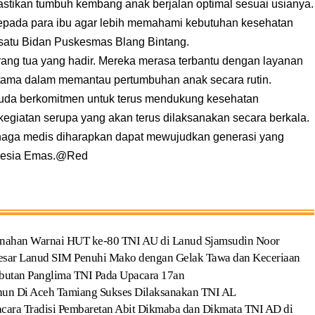
stikan tumbuh kembang anak berjalan optimal sesuai usianya.
kepada para ibu agar lebih memahami kebutuhan kesehatan
h satu Bidan Puskesmas Blang Bintang.
orang tua yang hadir. Mereka merasa terbantu dengan layanan
utama dalam memantau pertumbuhan anak secara rutin.
uda berkomitmen untuk terus mendukung kesehatan
kegiatan serupa yang akan terus dilaksanakan secara berkala.
enaga medis diharapkan dapat mewujudkan generasi yang
donesia Emas.@Red
nahan Warnai HUT ke-80 TNI AU di Lanud Sjamsudin Noor
sar Lanud SIM Penuhi Mako dengan Gelak Tawa dan Keceriaan
butan Panglima TNI Pada Upacara 17an
ahun Di Aceh Tamiang Sukses Dilaksanakan TNI AL
cara Tradisi Pembaretan Abit Dikmaba dan Dikmata TNI AD di