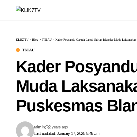
KLIK7TV
>
Blog
>
TNI AU
>
Kader Posyandu Garuda Lanud Sultan Iskandar Muda Laksanakan
TNI AU
Kader Posyandu
Muda Laksanaka
Puskesmas Blan
admin
2 years ago
Last updated: January 17, 2025 9:49 am