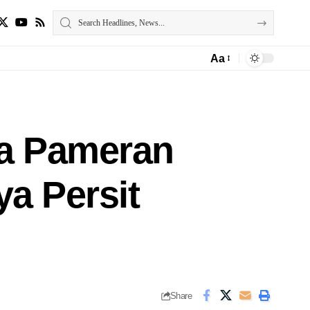
Aa
ua Pameran
ya Persit
Share