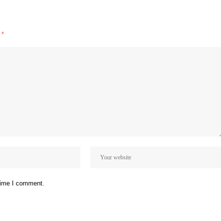
d
*
 time I comment.