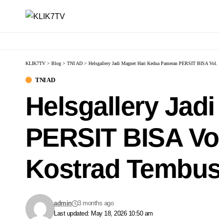
KLIK7TV
>
Blog
>
TNI AD
>
Helsgallery Jadi Magnet Hari Kedua Pameran PERSIT BISA Vol. I
TNI AD
Helsgallery Jad
PERSIT BISA Vol.
Kostrad Tembus
admin
3 months ago
Last updated: May 18, 2026 10:50 am