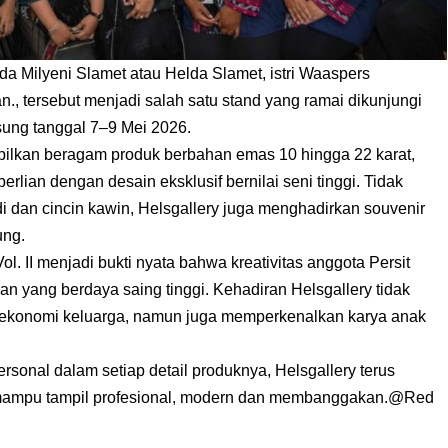
da Milyeni Slamet atau Helda Slamet, istri Waaspers
n., tersebut menjadi salah satu stand yang ramai dikunjungi
ung tanggal 7–9 Mei 2026.
pilkan beragam produk berbahan emas 10 hingga 22 karat,
erlian dengan desain eksklusif bernilai seni tinggi. Tidak
i dan cincin kawin, Helsgallery juga menghadirkan souvenir
ung.
l. II menjadi bukti nyata bahwa kreativitas anggota Persit
yang berdaya saing tinggi. Kehadiran Helsgallery tidak
onomi keluarga, namun juga memperkenalkan karya anak
ersonal dalam setiap detail produknya, Helsgallery terus
ampu tampil profesional, modern dan membanggakan.@Red