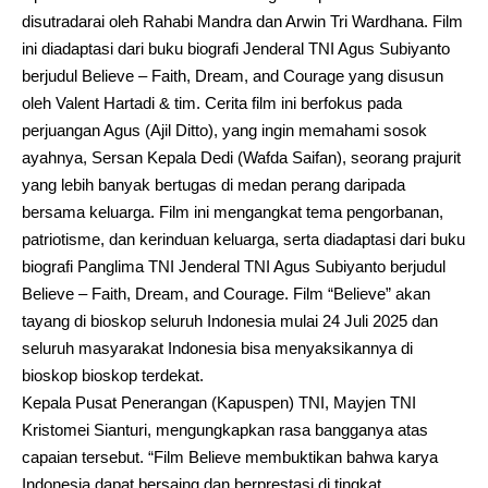
disutradarai oleh Rahabi Mandra dan Arwin Tri Wardhana. Film
ini diadaptasi dari buku biografi Jenderal TNI Agus Subiyanto
berjudul Believe – Faith, Dream, and Courage yang disusun
oleh Valent Hartadi & tim. Cerita film ini berfokus pada
perjuangan Agus (Ajil Ditto), yang ingin memahami sosok
ayahnya, Sersan Kepala Dedi (Wafda Saifan), seorang prajurit
yang lebih banyak bertugas di medan perang daripada
bersama keluarga. Film ini mengangkat tema pengorbanan,
patriotisme, dan kerinduan keluarga, serta diadaptasi dari buku
biografi Panglima TNI Jenderal TNI Agus Subiyanto berjudul
Believe – Faith, Dream, and Courage. Film “Believe” akan
tayang di bioskop seluruh Indonesia mulai 24 Juli 2025 dan
seluruh masyarakat Indonesia bisa menyaksikannya di
bioskop bioskop terdekat.
Kepala Pusat Penerangan (Kapuspen) TNI, Mayjen TNI
Kristomei Sianturi, mengungkapkan rasa bangganya atas
capaian tersebut. “Film Believe membuktikan bahwa karya
Indonesia dapat bersaing dan berprestasi di tingkat