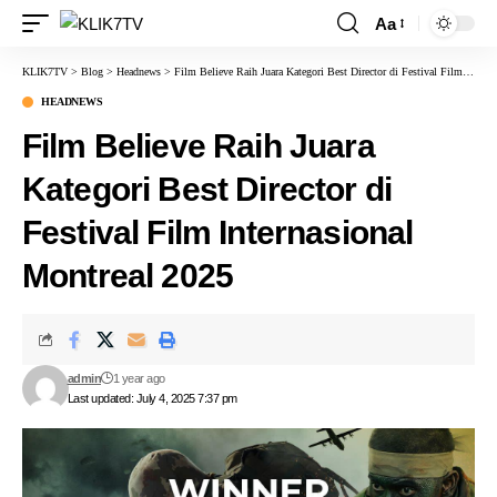
Aa
KLIK7TV
>
Blog
>
Headnews
>
Film Believe Raih Juara Kategori Best Director di Festival Film Internasional Montreal 2025
HEADNEWS
Film Believe Raih Juara
Kategori Best Director di
Festival Film Internasional
Montreal 2025
admin
1 year ago
Last updated: July 4, 2025 7:37 pm