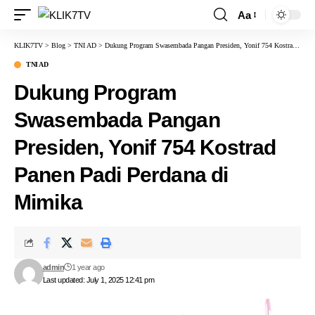
Aa
KLIK7TV
>
Blog
>
TNI AD
>
Dukung Program Swasembada Pangan Presiden, Yonif 754 Kostrad Panen Padi Perdana di Mimika
TNI AD
Dukung Program
Swasembada Pangan
Presiden, Yonif 754 Kostrad
Panen Padi Perdana di
Mimika
admin
1 year ago
Last updated: July 1, 2025 12:41 pm