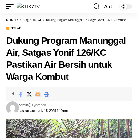
Aa
KLIK7TV
>
Blog
>
TNI AD
>
Dukung Program Manunggal Air, Satgas Yonif 126/KC Pastikan Air Bersih untuk Warga Kombut
TNI AD
Dukung Program Manunggal
Air, Satgas Yonif 126/KC
Pastikan Air Bersih untuk
Warga Kombut
admin
1 year ago
Last updated: July 15, 2025 1:10 pm