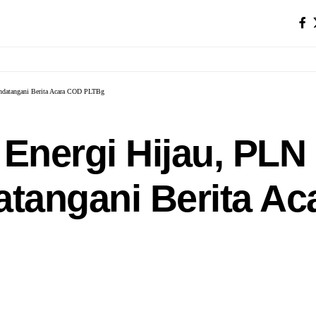
andatangani Berita Acara COD PLTBg
 Energi Hijau, PL
atangani Berita A