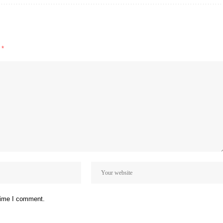
d
*
 time I comment.