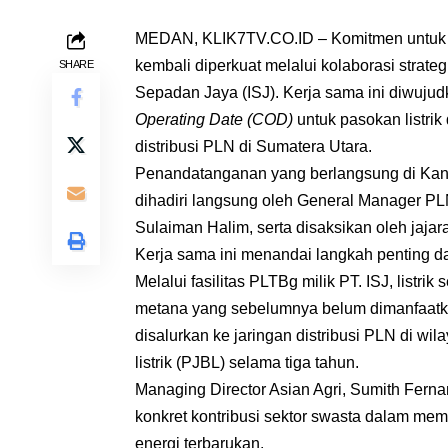
MEDAN, KLIK7TV.CO.ID – Komitmen untuk m
kembali diperkuat melalui kolaborasi strate
SHARE
Sepadan Jaya (ISJ). Kerja sama ini diwuj
Operating Date (COD)
untuk pasokan listrik
distribusi PLN di Sumatera Utara.
Penandatanganan yang berlangsung di Kanto
dihadiri langsung oleh General Manager PL
Sulaiman Halim, serta disaksikan oleh jaj
Kerja sama ini menandai langkah penting d
Melalui fasilitas PLTBg milik PT. ISJ, listr
metana yang sebelumnya belum dimanfaatkan
disalurkan ke jaringan distribusi PLN di wi
listrik (PJBL) selama tiga tahun.
Managing Director Asian Agri, Sumith Fern
konkret kontribusi sektor swasta dalam me
energi terbarukan.