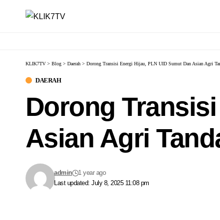
KLIK7TV
>
Blog
>
Daerah
>
Dorong Transisi Energi Hijau, PLN UID Sumut Dan Asian Agri T
DAERAH
Dorong Transisi
Asian Agri Tand
admin
1 year ago
Last updated: July 8, 2025 11:08 pm