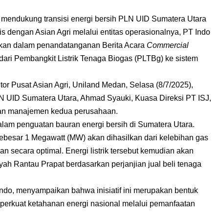
endukung transisi energi bersih PLN UID Sumatera Utara
gis dengan Asian Agri melalui entitas operasionalnya, PT Indo
udkan dalam penandatanganan Berita Acara
Commercial
 dari Pembangkit Listrik Tenaga Biogas (PLTBg) ke sistem
r Pusat Asian Agri, Uniland Medan, Selasa (8/7/2025),
N UID Sumatera Utara, Ahmad Syauki, Kuasa Direksi PT ISJ,
aran manajemen kedua perusahaan.
alam penguatan bauran energi bersih di Sumatera Utara.
ik sebesar 1 Megawatt (MW) akan dihasilkan dari kelebihan gas
 secara optimal. Energi listrik tersebut kemudian akan
layah Rantau Prapat berdasarkan perjanjian jual beli tenaga
ando, menyampaikan bahwa inisiatif ini merupakan bentuk
mperkuat ketahanan energi nasional melalui pemanfaatan