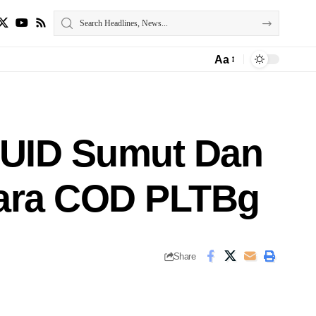
Aa
N UID Sumut Dan
cara COD PLTBg
Share