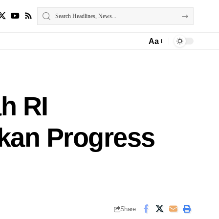
Aa
h RI
kan Progress
Share