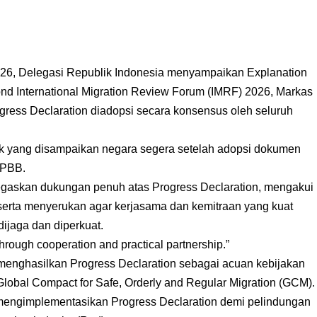
6, Delegasi Republik Indonesia menyampaikan Explanation
ond International Migration Review Forum (IMRF) 2026, Markas
ress Declaration diadopsi secara konsensus oleh seluruh
k yang disampaikan negara segera setelah adopsi dokumen
i PBB.
egaskan dukungan penuh atas Progress Declaration, mengakui
 serta menyerukan agar kerjasama dan kemitraan yang kuat
 dijaga dan diperkuat.
through cooperation and practical partnership.”
enghasilkan Progress Declaration sebagai acuan kebijakan
lobal Compact for Safe, Orderly and Regular Migration (GCM).
mengimplementasikan Progress Declaration demi pelindungan