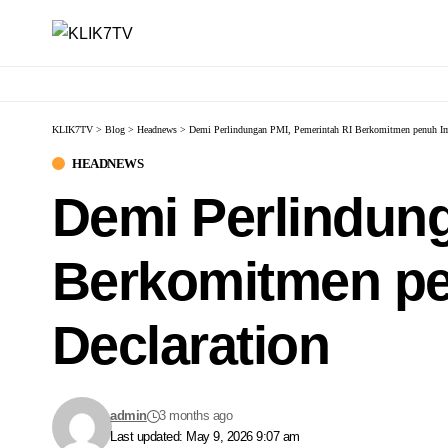
KLIK7TV
>
Blog
>
Headnews
>
Demi Perlindungan PMI, Pemerintah RI Berkomitmen penuh Imp
HEADNEWS
Demi Perlindung
Berkomitmen pe
Declaration
admin
3 months ago
Last updated: May 9, 2026 9:07 am