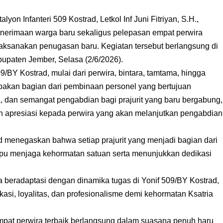
 Infanteri 509 Kostrad, Letkol Inf Juni Fitriyan, S.H.,
penerimaan warga baru sekaligus pelepasan empat perwira
aksanakan penugasan baru. Kegiatan tersebut berlangsung di
bupaten Jember, Selasa (2/6/2026).
509/BY Kostrad, mulai dari perwira, bintara, tamtama, hingga
rupakan bagian dari pembinaan personel yang bertujuan
 dan semangat pengabdian bagi prajurit yang baru bergabung,
n apresiasi kepada perwira yang akan melanjutkan pengabdian
 menegaskan bahwa setiap prajurit yang menjadi bagian dari
pu menjaga kehormatan satuan serta menunjukkan dedikasi
 beradaptasi dengan dinamika tugas di Yonif 509/BY Kostrad,
kasi, loyalitas, dan profesionalisme demi kehormatan Ksatria
at perwira terbaik berlangsung dalam suasana penuh haru