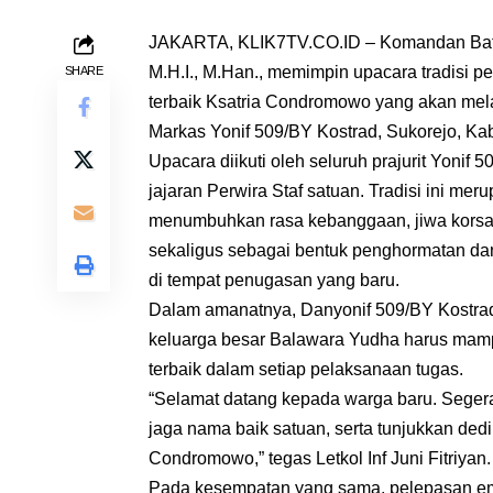
JAKARTA, KLIK7TV.CO.ID – Komandan Batalyon
M.H.I., M.Han., memimpin upacara tradisi 
SHARE
terbaik Ksatria Condromowo yang akan mel
Markas Yonif 509/BY Kostrad, Sukorejo, Ka
Upacara diikuti oleh seluruh prajurit Yonif 
jajaran Perwira Staf satuan. Tradisi ini me
menumbuhkan rasa kebanggaan, jiwa korsa,
sekaligus sebagai bentuk penghormatan da
di tempat penugasan yang baru.
Dalam amanatnya, Danyonif 509/BY Kostrad
keluarga besar Balawara Yudha harus mam
terbaik dalam setiap pelaksanaan tugas.
“Selamat datang kepada warga baru. Segera
jaga nama baik satuan, serta tunjukkan dedi
Condromowo,” tegas Letkol Inf Juni Fitriyan.
Pada kesempatan yang sama, pelepasan emp