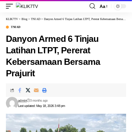
Aa
KLIK7TV
>
Blog
>
TNI AD
>
Danyon Armed 6 Tinjau Latihan LTPT, Pererat Kebersamaan Bersama Prajurit
TNI AD
Danyon Armed 6 Tinjau
Latihan LTPT, Pererat
Kebersamaan Bersama
Prajurit
admin
3 months ago
Last updated: May 18, 2026 3:48 pm