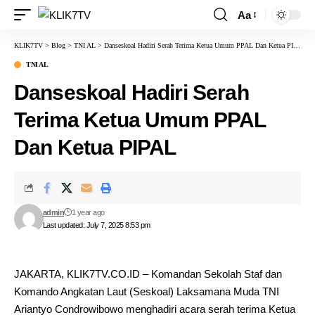
Aa
KLIK7TV
>
Blog
>
TNI AL
>
Danseskoal Hadiri Serah Terima Ketua Umum PPAL Dan Ketua PIPAL
TNI AL
Danseskoal Hadiri Serah
Terima Ketua Umum PPAL
Dan Ketua PIPAL
admin
1 year ago
Last updated: July 7, 2025 8:53 pm
JAKARTA, KLIK7TV.CO.ID – Komandan Sekolah Staf dan
Komando Angkatan Laut (Seskoal) Laksamana Muda TNI
Ariantyo Condrowibowo menghadiri acara serah terima Ketua