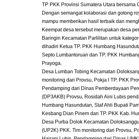
TP PKK Provinsi Sumatera Utara bersama
Dengan semangat kolaborasi dan gotong ro
mampu memberikan hasil terbaik dan mengh
Keempat desa tersebut merupakan desa perc
Baringin Kecamatan Parlilitan untuk kategor
dihadiri Ketua TP. PKK Humbang Hasunduta
Septo Lumbantoruan dan TP. PKK Humbang H
Prayoga.
Desa Lumban Tobing Kecamatan Doloksangg
monitoring dari Provsu, Pokja I TP. PKK Pr
Pendamping dari Dinas Pemberdayaan Per
(DP3AKB) Provsu, Rosidah Aini Lubis pend
Humbang Hasundutan, Staf Ahli Bupati Par
Kesbang Dian Pinem dan TP. PKK Kab. H
Desa Purba Dolok Kecamatan Doloksanggul
(UP2K) PKK. Tim monitoring dari Provsu, P
Hairani Lubis. Pendamping dari Dinas U