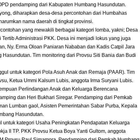
 OPD pendamping dari Kabupaten Humbang Hasundutan.
yong, diharapkan desa-desa percontohan dari Humbahas
arumkan nama daerah di tingkat provinsi.
ontohan yang mewakili berbagai kategori lomba, yakni; Desa
i Tertib Administrasi PKK. Desa ini menjadi lokus yang juga
n, Ny. Erma Oloan Paniaran Nababan dan Kadis Catpil Jara
asundutan. Tim monitoring dari Provsu Siti Bania dan Budi
ul untuk kategori Pola Asuh Anak dan Remaja (PAAR). Tim
ovsu, Ketua Ummi Kalsum Lubis, anggota Irma Suryani Lubis.
empuan Perlindangan Anak dan Keluarga Berencana
amping dan Heri Bukhari Siregar. Pendamping dari Pemkab
man Lumban gaol, Asisten Pemerintahan Sabar Purba, Kepala
umbang Hasundutan.
 untuk kategori Usaha Peningkatan Pendapatan Keluarga
okja II TP. PKK Provsu Ketua Boya Yanti Gultom, anggota
MKM Provsu Paul Simamora. Pendamping dari Pemkab Humbang