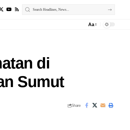
Aa
atan di
an Sumut
Share