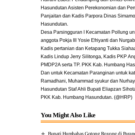
Hasundutan Asisten Perekonomian dan Pem
Panjaitan dan Kadis Parpora Dinas Simam
Hasundutan.
Desa Parsingguran I Kecamatan Pollung unt
anggota Pokja III Yosie Efriyanti dan Nu
Kadis pertanian dan Ketapang Tukka Siaha
Kadis Lindup Jerry Silitonga, Kadis PKP A
PMDP2A serta TP. PKK Kab. Humbang Has
Dan untuk Kecamatan Paranginan untuk kateg
Ramadhani, Muhammad syukur dan Nurhaya
Hasundutan Staf Ahli Bupati Eliapzan Siho
PKK Kab. Humbang Hasundutan. (@HRP)
You Might Also Like
Bupati Humbahas Gotong Royong di Paran