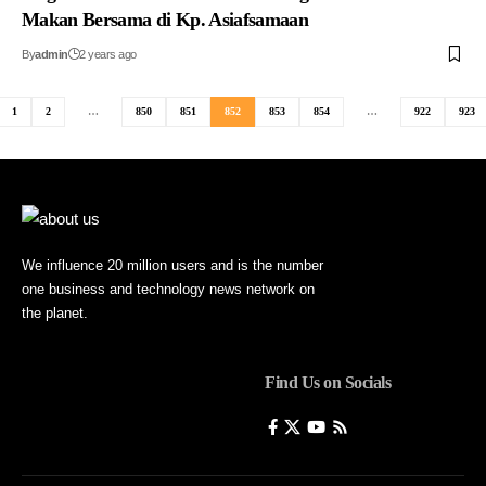
Makan Bersama di Kp. Asiafsamaan
By
admin
2 years ago
1
2
…
850
851
852
853
854
…
922
923
We influence 20 million users and is the number
one business and technology news network on
the planet.
Find Us on Socials