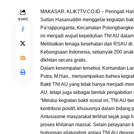
MAKASAR, KLIK7TV.CO.ID – Peringati Hari 
Sultan Hasanuddin menggelar kegiatan bakt
SHARE
Pa’rappunganta, Kecamatan Polongbangkeng 
ini menjadi wujud kepedulian TNI AU dala
Melibatkan tenaga kesehatan dari RSAU dr
Kebangsaan Indonesia, sebanyak 200 anak 
dikhitan secara gratis.
Dalam kesempatan tersebut, Komandan Lan
Putra, M.Han., menyampaikan bahwa kegiata
Bakti TNI AU yang tidak hanya menjadi mo
AU, tetapi juga sebagai bentuk pengabdian
“Melalui kegiatan bakti sosial ini, TNI AU 
kontribusi positif, khususnya dalam bidang
Antusiasme masyarakat terlihat sejak pagi 
proses khitanan massal. Selain pelayanan k
hubungan silaturahmi antara TNI AU denga