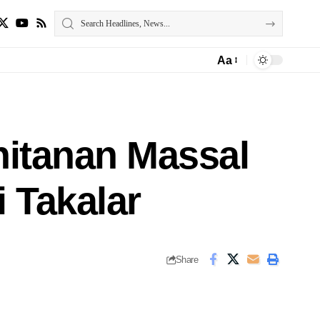
Aa
hitanan Massal
i Takalar
Share