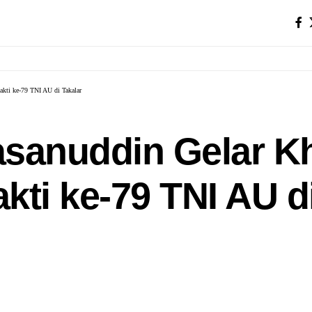
akti ke-79 TNI AU di Takalar
asanuddin Gelar K
akti ke-79 TNI AU d