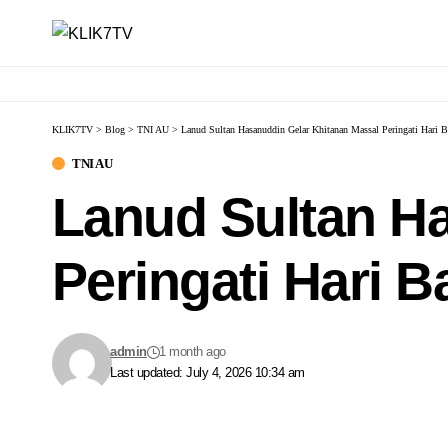
KLIK7TV
>
Blog
>
TNI AU
>
Lanud Sultan Hasanuddin Gelar Khitanan Massal Peringati Hari B
TNI AU
Lanud Sultan H
Peringati Hari B
admin
1 month ago
Last updated: July 4, 2026 10:34 am