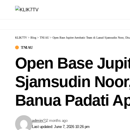
KLIK7TV
>
Blog
>
TNI AU
>
Open Base Jupiter Aerobatic Team di Lanud Sjamsudin Noor, Di
TNI AU
Open Base Jupit
Sjamsudin Noor
Banua Padati A
admin
2 months ago
Last updated: June 7, 2026 10:26 pm