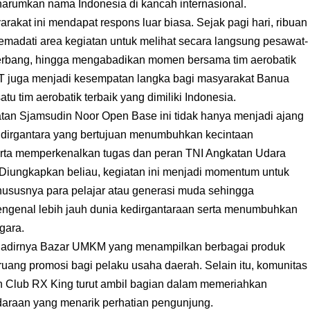
harumkan nama Indonesia di kancah internasional.
rakat ini mendapat respons luar biasa. Sejak pagi hari, ribuan
madati area kegiatan untuk melihat secara langsung pesawat-
nerbang, hingga mengabadikan momen bersama tim aerobatik
T juga menjadi kesempatan langka bagi masyarakat Banua
u tim aerobatik terbaik yang dimiliki Indonesia.
n Sjamsudin Noor Open Base ini tidak hanya menjadi ajang
si dirgantara yang bertujuan menumbuhkan kecintaan
rta memperkenalkan tugas dan peran TNI Angkatan Udara
Diungkapkan beliau, kegiatan ini menjadi momentum untuk
susnya para pelajar atau generasi muda sehingga
engenal lebih jauh dunia kedirgantaraan serta menumbuhkan
gara.
hadirnya Bazar UMKM yang menampilkan berbagai produk
ruang promosi bagi pelaku usaha daerah. Selain itu, komunitas
n Club RX King turut ambil bagian dalam memeriahkan
araan yang menarik perhatian pengunjung.