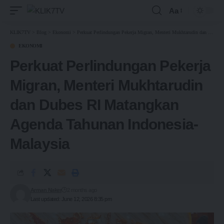
Aa
KLIK7TV
>
Blog
>
Ekonomi
>
Perkuat Perlindungan Pekerja Migran, Menteri Mukhtarudin dan Dubes RI Matangkan Agenda Tahunan Indonesia-Malaysia
EKONOMI
Perkuat Perlindungan Pekerja
Migran, Menteri Mukhtarudin
dan Dubes RI Matangkan
Agenda Tahunan Indonesia-
Malaysia
Arman Naker
2 months ago
Last updated: June 12, 2026 8:35 pm