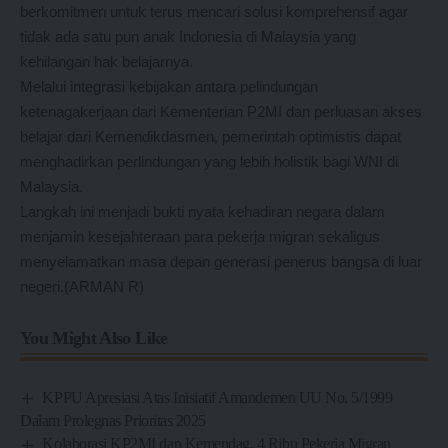
berkomitmen untuk terus mencari solusi komprehensif agar
tidak ada satu pun anak Indonesia di Malaysia yang
kehilangan hak belajarnya.
Melalui integrasi kebijakan antara pelindungan
ketenagakerjaan dari Kementerian P2MI dan perluasan akses
belajar dari Kemendikdasmen, pemerintah optimistis dapat
menghadirkan perlindungan yang lebih holistik bagi WNI di
Malaysia.
Langkah ini menjadi bukti nyata kehadiran negara dalam
menjamin kesejahteraan para pekerja migran sekaligus
menyelamatkan masa depan generasi penerus bangsa di luar
negeri.(ARMAN R)
You Might Also Like
KPPU Apresiasi Atas Inisiatif Amandemen UU No. 5/1999
Dalam Prolegnas Prioritas 2025
Kolaborasi KP2MI dan Kemendag, 4 Ribu Pekerja Migran