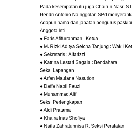
Pada kesempatan itu juga Chairun Nasri S
Hendri Antonio Nainggolan SPd menyerahka
Adapun nama dan jabatan pengurus paskibr
Anggota Inti
● Faris Afifurrahman : Ketua
● M. Rizki Aditya Selcha Tanjung : Wakil Ke
● Sekretaris : Alfarizzi
● Katrina Lestari Sagala : Bendahara
Seksi Lapangan
● Arfan Maulana Nasution
● Daffa Nabil Fauzi
● Muhammad Alif
Seksi Perlengkapan
● Aldi Pratama
● Khaira Inas Shofiya
● Naila Zahratunnisa R. Seksi Peralatan