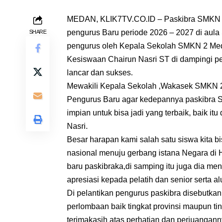
MEDAN, KLIK7TV.CO.ID – Paskibra SMKN 2 
pengurus Baru periode 2026 – 2027 di au
SHARE
pengurus oleh Kepala Sekolah SMKN 2 Med
Kesiswaan Chairun Nasri ST di dampingi p
lancar dan sukses.
Mewakili Kepala Sekolah ,Wakasek SMKN 
Pengurus Baru agar kedepannya paskibra S
impian untuk bisa jadi yang terbaik, baik it
Nasri.
Besar harapan kami salah satu siswa kita bis
nasional menuju gerbang istana Negara di 
baru paskibraka,di samping itu juga dia m
apresiasi kepada pelatih dan senior serta 
Di pelantikan pengurus paskibra disebutkan
perlombaan baik tingkat provinsi maupun t
terimakasih atas perhatian dan perjuangan