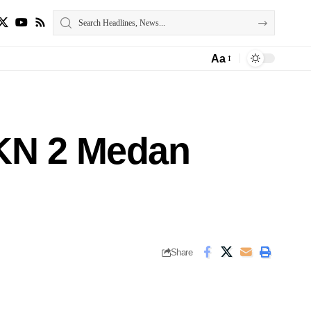
Aa
MKN 2 Medan
Share