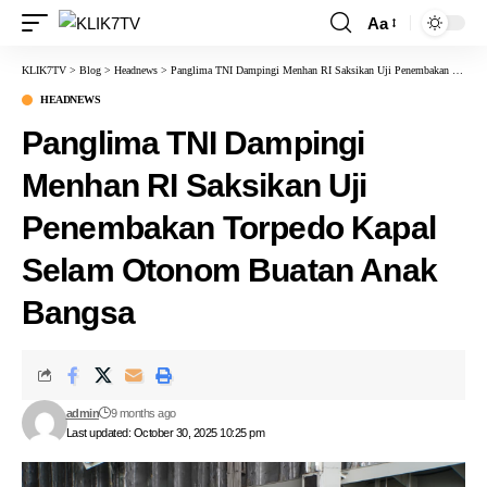
Aa
KLIK7TV
>
Blog
>
Headnews
>
Panglima TNI Dampingi Menhan RI Saksikan Uji Penembakan Torpedo Kapal Selam Otonom Buatan Anak Bangsa
HEADNEWS
Panglima TNI Dampingi
Menhan RI Saksikan Uji
Penembakan Torpedo Kapal
Selam Otonom Buatan Anak
Bangsa
admin
9 months ago
Last updated: October 30, 2025 10:25 pm