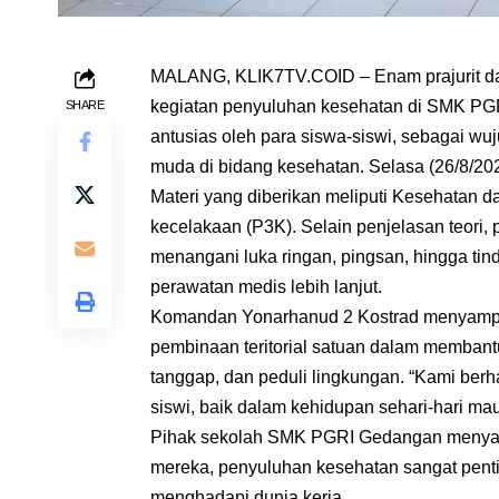
MALANG, KLIK7TV.COID – Enam prajurit da
kegiatan penyuluhan kesehatan di SMK PGRI
SHARE
antusias oleh para siswa-siswi, sebagai w
muda di bidang kesehatan. Selasa (26/8/20
Materi yang diberikan meliputi Kesehatan d
kecelakaan (P3K). Selain penjelasan teori, p
menangani luka ringan, pingsan, hingga ti
perawatan medis lebih lanjut.
Komandan Yonarhanud 2 Kostrad menyampa
pembinaan teritorial satuan dalam memban
tanggap, dan peduli lingkungan. “Kami berh
siswi, baik dalam kehidupan sehari-hari mau
Pihak sekolah SMK PGRI Gedangan menyampa
mereka, penyuluhan kesehatan sangat pent
menghadapi dunia kerja.