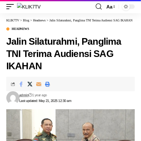
Aa
KLIK7TV
>
Blog
>
Headnews
>
Jalin Silaturahmi, Panglima TNI Terima Audiensi SAG IKAHAN
HEADNEWS
Jalin Silaturahmi, Panglima
TNI Terima Audiensi SAG
IKAHAN
admin
1 year ago
Last updated: May 21, 2025 12:30 am