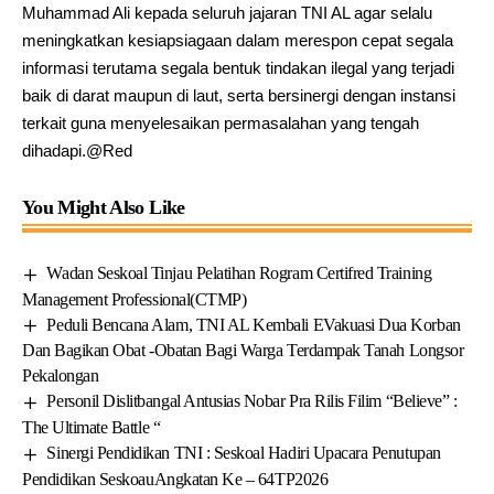
Muhammad Ali kepada seluruh jajaran TNI AL agar selalu
meningkatkan kesiapsiagaan dalam merespon cepat segala
informasi terutama segala bentuk tindakan ilegal yang terjadi
baik di darat maupun di laut, serta bersinergi dengan instansi
terkait guna menyelesaikan permasalahan yang tengah
dihadapi.@Red
You Might Also Like
Wadan Seskoal Tinjau Pelatihan Rogram Certifred Training
Management Professional(CTMP)
Peduli Bencana Alam, TNI AL Kembali EVakuasi Dua Korban
Dan Bagikan Obat -Obatan Bagi Warga Terdampak Tanah Longsor
Pekalongan
Personil Dislitbangal Antusias Nobar Pra Rilis Filim “Believe” :
The Ultimate Battle “
Sinergi Pendidikan TNI : Seskoal Hadiri Upacara Penutupan
Pendidikan SeskoauAngkatan Ke – 64TP2026