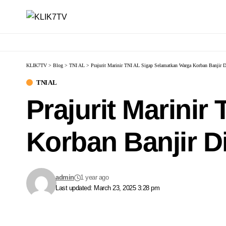
KLIK7TV
>
Blog
>
TNI AL
>
Prajurit Marinir TNI AL Sigap Selamatkan Warga Korban Banjir 
TNI AL
Prajurit Marini
Korban Banjir 
admin
1 year ago
Last updated: March 23, 2025 3:28 pm