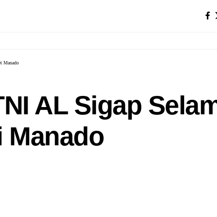
Di Manado
r TNI AL Sigap Sel
Di Manado