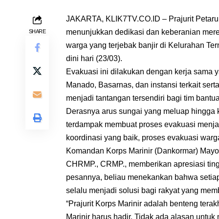
JAKARTA, KLIK7TV.CO.ID – Prajurit Petarun
menunjukkan dedikasi dan keberanian mer
SHARE
warga yang terjebak banjir di Kelurahan T
dini hari (23/03).
Evakuasi ini dilakukan dengan kerja sama yan
Manado, Basarnas, dan instansi terkait sert
menjadi tantangan tersendiri bagi tim bantu
Derasnya arus sungai yang meluap hingga 
terdampak membuat proses evakuasi menja
koordinasi yang baik, proses evakuasi warga
Komandan Korps Marinir (Dankormar) Mayor 
CHRMP., CRMP., memberikan apresiasi tinggi
pesannya, beliau menekankan bahwa setiap p
selalu menjadi solusi bagi rakyat yang me
“Prajurit Korps Marinir adalah benteng terakhi
Marinir harus hadir. Tidak ada alasan untu