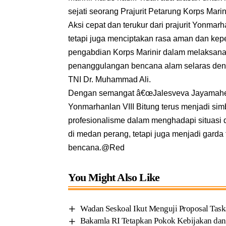
sejati seorang Prajurit Petarung Korps Marin
Aksi cepat dan terukur dari prajurit Yonma
tetapi juga menciptakan rasa aman dan kep
pengabdian Korps Marinir dalam melaksana
penanggulangan bencana alam selaras deng
TNI Dr. Muhammad Ali.
Dengan semangat â€œJalesveva Jayamaheâ€ 
Yonmarhanlan VIII Bitung terus menjadi sim
profesionalisme dalam menghadapi situasi d
di medan perang, tetapi juga menjadi gar
bencana.@Red
You Might Also Like
Wadan Seskoal Ikut Menguji Proposal Task
Bakamla RI Tetapkan Pokok Kebijakan dan 