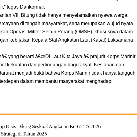
ir,” tegas Dankormar.
rhanlan VIII Bitung tidak hanya menyelamatkan nyawa warga,
ercayaan di tengah masyarakat, serta merupakan wujud nyata
kan Operasi Militer Selain Perang (OMSP), khususnya dalam
an kebijakan Kepala Staf Angkatan Laut (Kasal) Laksamana
yang berarti â€œDi Laut Kita Jaya,â€ prajurit Korps Marinir
bol kekuatan dan perlindungan bagi rakyat. Kesiapan dan
arurat menjadi bukti bahwa Korps Marinir tidak hanya tangguh
da terdepan dalam membantu masyarakat menghadapi
ap Pasis Dikreg Seskoal Angkatan Ke-65 TA 2026
Strategi di Tahun 2025