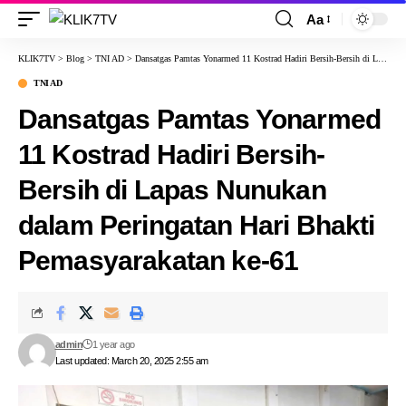
Aa
KLIK7TV
>
Blog
>
TNI AD
>
Dansatgas Pamtas Yonarmed 11 Kostrad Hadiri Bersih-Bersih di Lapas Nunukan dalam Peringatan Hari Bhakti Pemasyarakatan ke-61
TNI AD
Dansatgas Pamtas Yonarmed
11 Kostrad Hadiri Bersih-
Bersih di Lapas Nunukan
dalam Peringatan Hari Bhakti
Pemasyarakatan ke-61
admin
1 year ago
Last updated: March 20, 2025 2:55 am