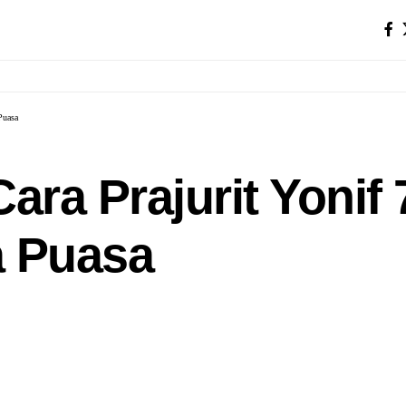
Puasa
ara Prajurit Yonif
 Puasa