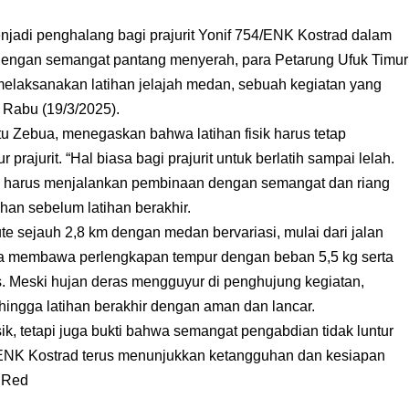
jadi penghalang bagi prajurit Yonif 754/ENK Kostrad dalam
Dengan semangat pantang menyerah, para Petarung Ufuk Timur
elaksanakan latihan jelajah medan, sebuah kegiatan yang
 Rabu (19/3/2025).
tu Zebua, menegaskan bahwa latihan fisik harus tetap
ajurit. “Hal biasa bagi prajurit untuk berlatih sampai lelah.
a harus menjalankan pembinaan dengan semangat dan riang
han sebelum latihan berakhir.
ute sejauh 2,8 km dengan medan bervariasi, mulai dari jalan
uga membawa perlengkapan tempur dengan beban 5,5 kg serta
is. Meski hujan deras mengguyur di penghujung kegiatan,
hingga latihan berakhir dengan aman dan lancar.
sik, tetapi juga bukti bahwa semangat pengabdian tidak luntur
/ENK Kostrad terus menunjukkan ketangguhan dan kesiapan
@Red