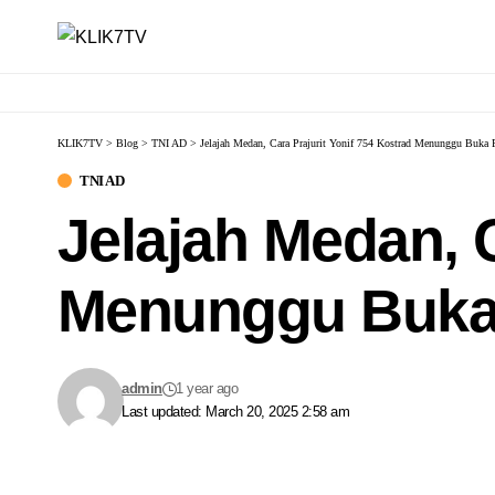
KLIK7TV
>
Blog
>
TNI AD
>
Jelajah Medan, Cara Prajurit Yonif 754 Kostrad Menunggu Buka 
TNI AD
Jelajah Medan, C
Menunggu Buka
admin
1 year ago
Last updated: March 20, 2025 2:58 am