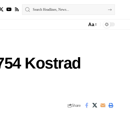
Aa
 754 Kostrad
Share