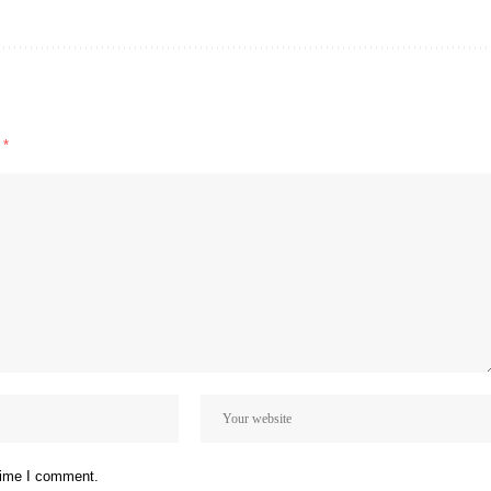
d
*
 time I comment.