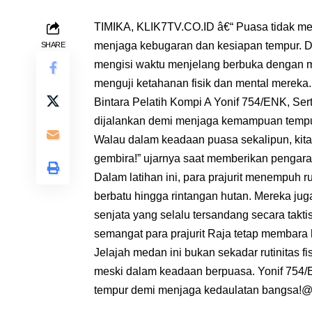
TIMIKA, KLIK7TV.CO.ID â€“ Puasa tidak men
menjaga kebugaran dan kesiapan tempur. 
SHARE
mengisi waktu menjelang berbuka dengan m
menguji ketahanan fisik dan mental mereka.
Bintara Pelatih Kompi A Yonif 754/ENK, Ser
dijalankan demi menjaga kemampuan tempur pr
Walau dalam keadaan puasa sekalipun, kit
gembira!” ujarnya saat memberikan pengara
Dalam latihan ini, para prajurit menempuh r
berbatu hingga rintangan hutan. Mereka j
senjata yang selalu tersandang secara takt
semangat para prajurit Raja tetap membara 
Jelajah medan ini bukan sekadar rutinitas fi
meski dalam keadaan berpuasa. Yonif 754
tempur demi menjaga kedaulatan bangsa!