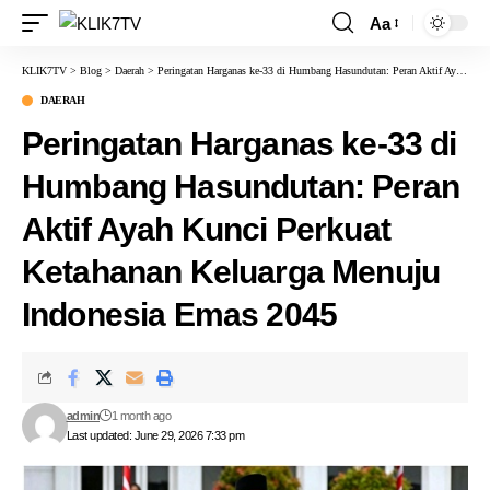
Aa
KLIK7TV
>
Blog
>
Daerah
>
Peringatan Harganas ke-33 di Humbang Hasundutan: Peran Aktif Ayah Kunci Perkuat Ketahanan Keluarga Menuju Indonesia Emas 2045
DAERAH
Peringatan Harganas ke-33 di
Humbang Hasundutan: Peran
Aktif Ayah Kunci Perkuat
Ketahanan Keluarga Menuju
Indonesia Emas 2045
admin
1 month ago
Last updated: June 29, 2026 7:33 pm