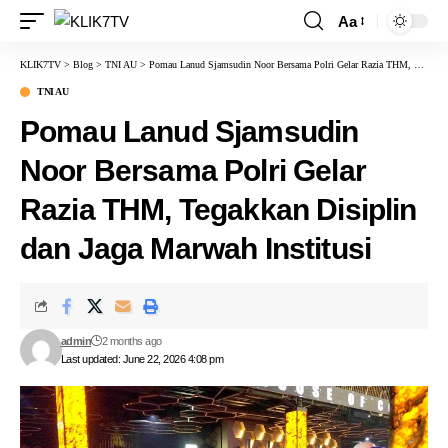
Aa
KLIK7TV
>
Blog
>
TNI AU
>
Pomau Lanud Sjamsudin Noor Bersama Polri Gelar Razia THM, Tegakkan Disiplin dan Jaga Marwah Institusi
TNI AU
Pomau Lanud Sjamsudin
Noor Bersama Polri Gelar
Razia THM, Tegakkan Disiplin
dan Jaga Marwah Institusi
admin
2 months ago
Last updated: June 22, 2026 4:08 pm