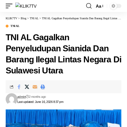
Aa
KLIK7TV
>
Blog
>
TNI AL
>
TNI AL Gagalkan Penyeludupan Sianida Dan Barang Ilegal Lintas Negara Di Sulawesi Utara
TNI AL
TNI AL Gagalkan
Penyeludupan Sianida Dan
Barang Ilegal Lintas Negara Di
Sulawesi Utara
admin
2 months ago
Last updated: June 16, 2026 8:37 pm