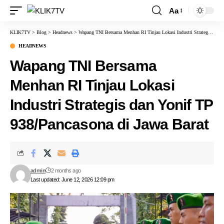
Aa
KLIK7TV
>
Blog
>
Headnews
>
Wapang TNI Bersama Menhan RI Tinjau Lokasi Industri Strategis dan Yonif TP 938/Pancasona di Jawa Barat
HEADNEWS
Wapang TNI Bersama
Menhan RI Tinjau Lokasi
Industri Strategis dan Yonif TP
938/Pancasona di Jawa Barat
admin
2 months ago
Last updated: June 12, 2026 12:09 pm