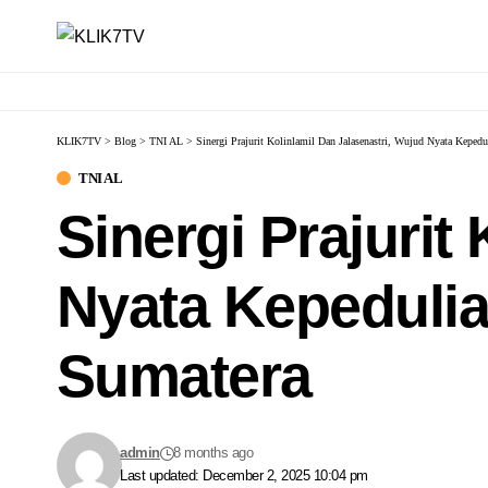
KLIK7TV
>
Blog
>
TNI AL
>
Sinergi Prajurit Kolinlamil Dan Jalasenastri, Wujud Nyata Kepe
TNI AL
Sinergi Prajurit
Nyata Kepedulia
Sumatera
admin
8 months ago
Last updated: December 2, 2025 10:04 pm