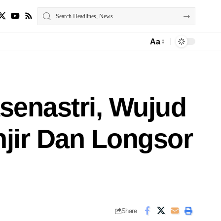
Aa
asenastri, Wujud
jir Dan Longsor
Share