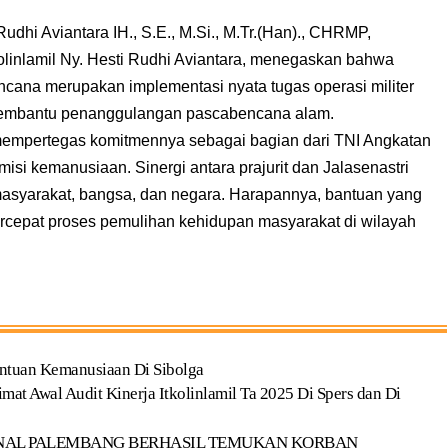
hi Aviantara IH., S.E., M.Si., M.Tr.(Han)., CHRMP,
linlamil Ny. Hesti Rudhi Aviantara, menegaskan bahwa
cana merupakan implementasi nyata tugas operasi militer
membantu penanggulangan pascabencana alam.
l mempertegas komitmennya sebagai bagian dari TNI Angkatan
isi kemanusiaan. Sinergi antara prajurit dan Jalasenastri
asyarakat, bangsa, dan negara. Harapannya, bantuan yang
ercepat proses pemulihan kehidupan masyarakat di wilayah
ntuan Kemanusiaan Di Sibolga
at Awal Audit Kinerja Itkolinlamil Ta 2025 Di Spers dan Di
LANAL PALEMBANG BERHASIL TEMUKAN KORBAN