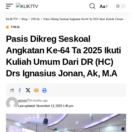
Aa
KLIK7TV
>
Blog
>
TNI AL
>
Pasis Dikreg Seskoal Angkatan Ke-64 Ta 2025 Ikuti Kuliah Umum Dari DR (HC) Drs Ignasius Jonan, Ak, M.A
TNI AL
Pasis Dikreg Seskoal
Angkatan Ke-64 Ta 2025 Ikuti
Kuliah Umum Dari DR (HC)
Drs Ignasius Jonan, Ak, M.A
admin
9 months ago
Last updated: November 13, 2025 1:45 pm