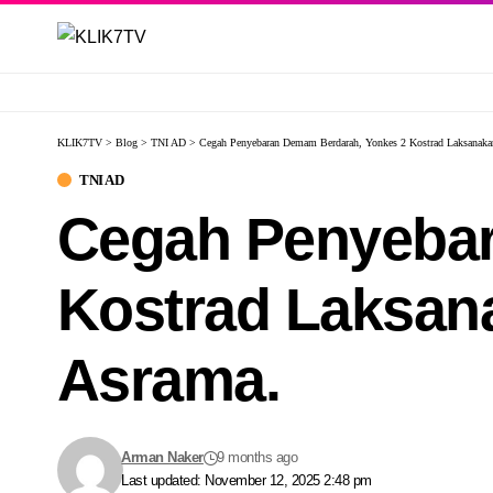
KLIK7TV
>
Blog
>
TNI AD
>
Cegah Penyebaran Demam Berdarah, Yonkes 2 Kostrad Laksanaka
TNI AD
Cegah Penyebar
Kostrad Laksan
Asrama.
Arman Naker
9 months ago
Last updated: November 12, 2025 2:48 pm