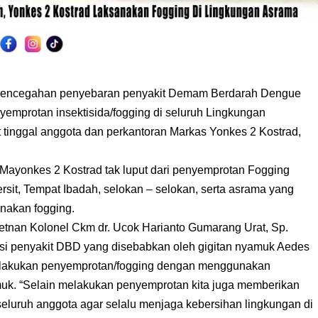
encegahan penyebaran penyakit Demam Berdarah Dengue
emprotan insektisida/fogging di seluruh Lingkungan
 tinggal anggota dan perkantoran Markas Yonkes 2 Kostrad,
Mayonkes 2 Kostrad tak luput dari penyemprotan Fogging
rsit, Tempat Ibadah, selokan – selokan, serta asrama yang
anakan fogging.
tnan Kolonel Ckm dr. Ucok Harianto Gumarang Urat, Sp.
pasi penyakit DBD yang disebabkan oleh gigitan nyamuk Aedes
melakukan penyemprotan/fogging dengan menggunakan
amuk. “Selain melakukan penyemprotan kita juga memberikan
luruh anggota agar selalu menjaga kebersihan lingkungan di