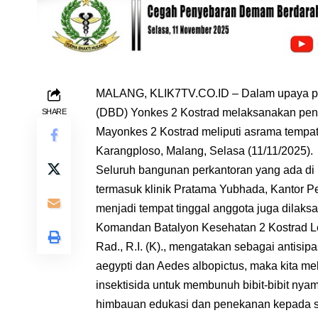
MALANG, KLIK7TV.CO.ID – Dalam upaya p
(DBD) Yonkes 2 Kostrad melaksanakan peny
SHARE
Mayonkes 2 Kostrad meliputi asrama tempat
Karangploso, Malang, Selasa (11/11/2025).
Seluruh bangunan perkantoran yang ada di 
termasuk klinik Pratama Yubhada, Kantor Pe
menjadi tempat tinggal anggota juga dilaks
Komandan Batalyon Kesehatan 2 Kostrad Le
Rad., R.I. (K)., mengatakan sebagai antisi
aegypti dan Aedes albopictus, maka kita 
insektisida untuk membunuh bibit-bibit ny
himbauan edukasi dan penekanan kepada se