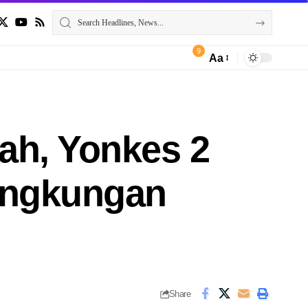
9
Aa
h, Yonkes 2
ingkungan
Share