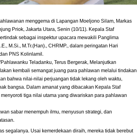
ahlawanan menggema di Lapangan Moeljono Silam, Markas
njung Priok, Jakarta Utara, Senin (10/11). Kepala Staf
bertindak sebagai inspektur upacara mewakili Panglima
.E., M.Si., M.Tr.(Han)., CHRMP., dalam peringatan Hari
 dan PNS Kolinlamil.
“Pahlawanku Teladanku, Terus Bergerak, Melanjutkan
akan kembali semangat juang para pahlawan melalui tindakan
an bahwa nilai-nilai perjuangan tidak lekang oleh waktu,
 anak bangsa. Dalam amanat yang dibacakan Kepala Staf
uf menyoroti tiga nilai utama yang diwariskan para pahlawan
awan sabar menempuh ilmu, menyusun strategi, dan
tasan.
s segalanya. Usai kemerdekaan diraih, mereka tidak berebut