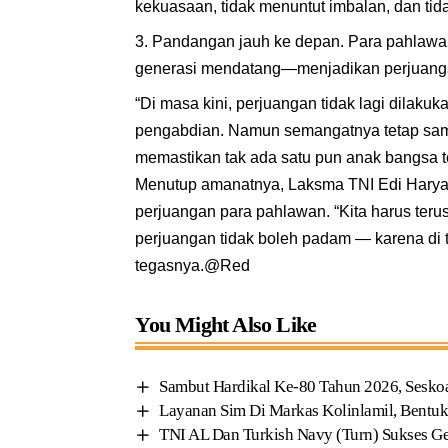
kekuasaan, tidak menuntut imbalan, dan tid
Pandangan jauh ke depan. Para pahlawan 
generasi mendatang—menjadikan perjuanga
“Di masa kini, perjuangan tidak lagi dilaku
pengabdian. Namun semangatnya tetap sa
memastikan tak ada satu pun anak bangsa te
Menutup amanatnya, Laksma TNI Edi Haryan
perjuangan para pahlawan. “Kita harus teru
perjuangan tidak boleh padam — karena di t
tegasnya.@Red
You Might Also Like
Sambut Hardikal Ke-80 Tahun 2026, Sesko
Layanan Sim Di Markas Kolinlamil, Bentuk 
TNI AL Dan Turkish Navy (Turn) Sukses G