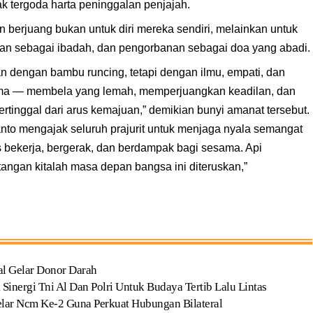
ak tergoda harta peninggalan penjajah.
berjuang bukan untuk diri mereka sendiri, melainkan untuk
n sebagai ibadah, dan pengorbanan sebagai doa yang abadi.
kan dengan bambu runcing, tetapi dengan ilmu, empati, dan
ma — membela yang lemah, memperjuangkan keadilan, dan
rtinggal dari arus kemajuan,” demikian bunyi amanat tersebut.
to mengajak seluruh prajurit untuk menjaga nyala semangat
s bekerja, bergerak, dan berdampak bagi sesama. Api
angan kitalah masa depan bangsa ini diteruskan,”
al Gelar Donor Darah
Sinergi Tni Al Dan Polri Untuk Budaya Tertib Lalu Lintas
elar Ncm Ke-2 Guna Perkuat Hubungan Bilateral