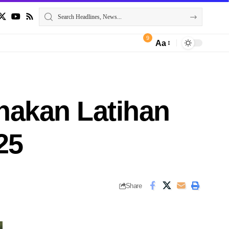
9
Aa
nakan Latihan
25
Share