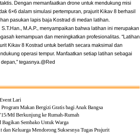
taktis. Dengan memanfaatkan drone untuk mendukung misi
k 6×6 dalam simulasi pertempuran, prajurit Kikav 8 berhasil
an pasukan lapis baja Kostrad di medan latihan.
 S.T.Han., M.A.P., menyampaikan bahwa latihan ini merupakan
engasah kemampuan dan meningkatkan profesionalitas. “Latihan
jurit Kikav 8 Kostrad untuk berlatih secara maksimal dan
ukung operasi tempur. Manfaatkan setiap latihan sebagai
 depan,” tegasnya.@Red
Event Lari
 Program Makan Bergizi Gratis bagi Anak Bangsa
f 715/Mtl Berkunjung ke Rumah-Rumah
ad Bagikan Sembako Untuk Warga
it dan Keluarga Mendorong Suksesnya Tugas Prajurit