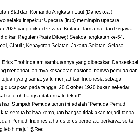
lah Staf dan Komando Angkatan Laut (Daneskoal)
o selaku Inspektur Upacara (Irup) memimpin upacara
 2025 yang diikuti Perwira, Bintara, Tamtama, dan Pegawai
ndidikan Reguler (Pasis Dikreg) Seskoal angkatan ke-64,
al, Cipulir, Kebayoran Selatan, Jakarta Selatan, Selasa
I Erick Thohir dalam sambutannya yang dibacakan Danseskoal
ng menandai lahirnya kesadaran nasional bahwa pemuda dari
i tujuan yang sama, yaitu menjadikan Indonesia sebagai
ng diucapkan pada tanggal 28 Oktober 1928 bukan sekedar
at seluruh bangsa dalam satu tekad”.
 hari Sumpah Pemuda tahun ini adalah “Pemuda Pemudi
 kita semua bahwa kemajuan bangsa tidak akan terjadi tanpa
a dan Pemudi Indonesia harus terus bergerak, berkarya, serta
ng lebih maju”.@Red