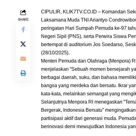
CIPULIR, KLIK7TV.CO.ID – Komandan Seko
Laksamana Muda TNI Ariantyo Condrowibow
SHARE
peringatan Hari Sumpah Pemuda ke-97 tahun
Negeri Sipil (PNS), serta Perwira Siswa Pe
bertempat di auditorium Jos Soedarso, Sesko
(28/10/2025).
Menteri Pemuda dan Olahraga (Menpora) R
menjelaskan “Sebuah momen bersejarah ya
berbagai daerah, suku, dan bahasa memilik
bangsa yang merdeka dan bersatu. Ikrar ya
kata-kata, melainkan semangat yang mengik
Selanjutnya Menpora RI menegaskan “Tema
Bergerak, Indonesia Bersatu” mengingatkan
partisipasi aktif dari generasi muda. Pemud
berinovasi demi mewujudkan Indonesia ya