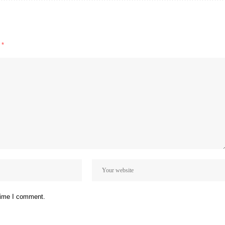
d
*
 time I comment.