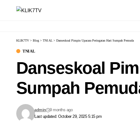
KLIK7TV
>
Blog
>
TNI AL
>
Danseskoal Pimpin Upacara Peringatan Hari Sumpah Pemuda
TNI AL
Danseskoal Pimp
Sumpah Pemud
admin
9 months ago
Last updated: October 29, 2025 5:15 pm