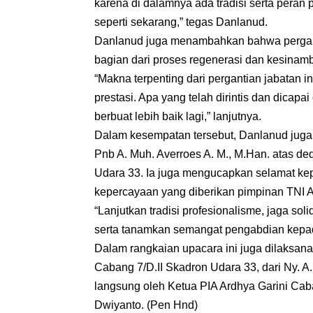
karena di dalamnya ada tradisi serta peran 
seperti sekarang,” tegas Danlanud.
Danlanud juga menambahkan bahwa pergant
bagian dari proses regenerasi dan kesinam
“Makna terpenting dari pergantian jabatan 
prestasi. Apa yang telah dirintis dan dicap
berbuat lebih baik lagi,” lanjutnya.
Dalam kesempatan tersebut, Danlanud jug
Pnb A. Muh. Averroes A. M., M.Han. atas d
Udara 33. Ia juga mengucapkan selamat kep
kepercayaan yang diberikan pimpinan TNI 
“Lanjutkan tradisi profesionalisme, jaga sol
serta tanamkan semangat pengabdian kepad
Dalam rangkaian upacara ini juga dilaksana
Cabang 7/D.II Skadron Udara 33, dari Ny. A
langsung oleh Ketua PIA Ardhya Garini Caba
Dwiyanto. (Pen Hnd)