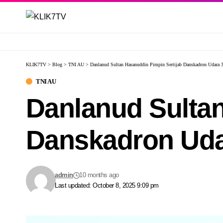
KLIK7TV
>
Blog
>
TNI AU
>
Danlanud Sultan Hasanuddin Pimpin Sertijab Danskadron Udara 
TNI AU
Danlanud Sultan
Danskadron Uda
admin
10 months ago
Last updated: October 8, 2025 9:09 pm