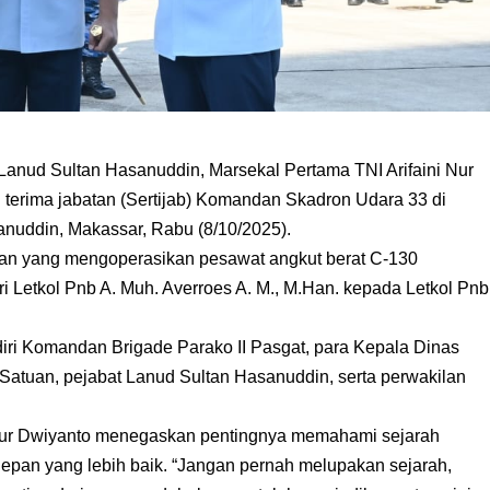
ud Sultan Hasanuddin, Marsekal Pertama TNI Arifaini Nur
terima jabatan (Sertijab) Komandan Skadron Udara 33 di
nuddin, Makassar, Rabu (8/10/2025).
an yang mengoperasikan pesawat angkut berat C-130
ri Letkol Pnb A. Muh. Averroes A. M., M.Han. kepada Letkol Pnb
iri Komandan Brigade Parako II Pasgat, para Kepala Dinas
atuan, pejabat Lanud Sultan Hasanuddin, serta perwakilan
Nur Dwiyanto menegaskan pentingnya memahami sejarah
pan yang lebih baik. “Jangan pernah melupakan sejarah,