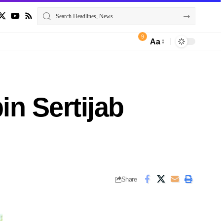
9
Aa
n Sertijab
Share