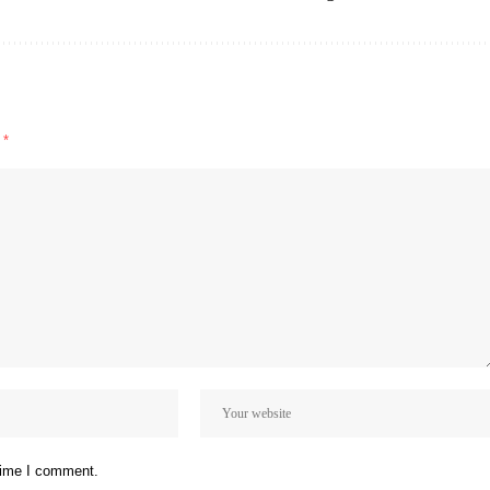
d
*
 time I comment.