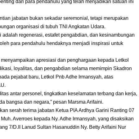
penting dari para pendahulu yang telah menjadikan satuan ini
ian jabatan bukan sekadar seremonial, tetapi merupakan
bungan organisasi di tubuh TNI Angkatan Udara.
ini adalah regenerasi, estafet pengabdian, dan kesinambungan
ai oleh para pendahulu hendaknya menjadi inspirasi untuk
a menyampaikan apresiasi dan penghargaan kepada Letkol
edikasi, loyalitas, dan pengabdian selama memimpin Skadron
ada pejabat baru, Letkol Pnb Adhe Irmansyah, atas
AU.
iditas antar personel, tingkatkan keselamatan terbang dan kerja,
a bangsa dan negara,” pesan Marsma Arifaini.
kan serah terima jabatan Ketua PIA Ardhya Garini Ranting 07
. Muh. Averroes kepada Ny. Adhe Irmansyah, yang disaksikan
ng 7/D.II Lanud Sultan Hasanuddin Ny. Betty Arifaini Nur