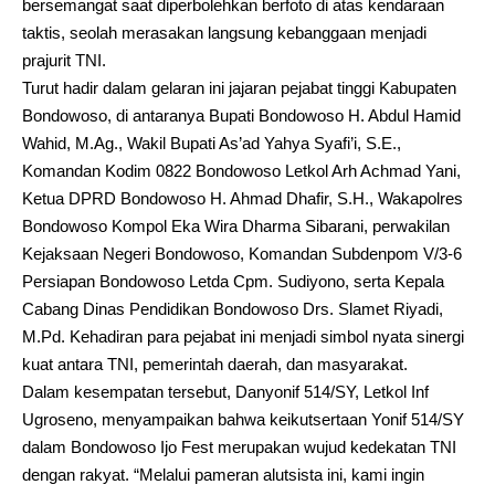
bersemangat saat diperbolehkan berfoto di atas kendaraan
taktis, seolah merasakan langsung kebanggaan menjadi
prajurit TNI.
Turut hadir dalam gelaran ini jajaran pejabat tinggi Kabupaten
Bondowoso, di antaranya Bupati Bondowoso H. Abdul Hamid
Wahid, M.Ag., Wakil Bupati As’ad Yahya Syafi’i, S.E.,
Komandan Kodim 0822 Bondowoso Letkol Arh Achmad Yani,
Ketua DPRD Bondowoso H. Ahmad Dhafir, S.H., Wakapolres
Bondowoso Kompol Eka Wira Dharma Sibarani, perwakilan
Kejaksaan Negeri Bondowoso, Komandan Subdenpom V/3-6
Persiapan Bondowoso Letda Cpm. Sudiyono, serta Kepala
Cabang Dinas Pendidikan Bondowoso Drs. Slamet Riyadi,
M.Pd. Kehadiran para pejabat ini menjadi simbol nyata sinergi
kuat antara TNI, pemerintah daerah, dan masyarakat.
Dalam kesempatan tersebut, Danyonif 514/SY, Letkol Inf
Ugroseno, menyampaikan bahwa keikutsertaan Yonif 514/SY
dalam Bondowoso Ijo Fest merupakan wujud kedekatan TNI
dengan rakyat. “Melalui pameran alutsista ini, kami ingin