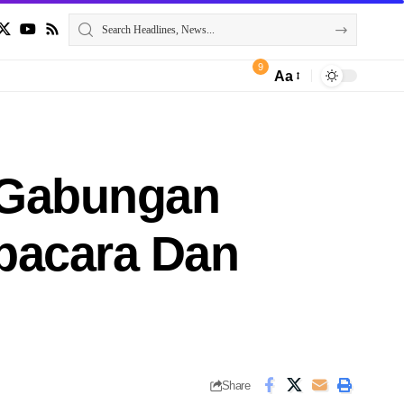
9
Aa
I Gabungan
Upacara Dan
Share