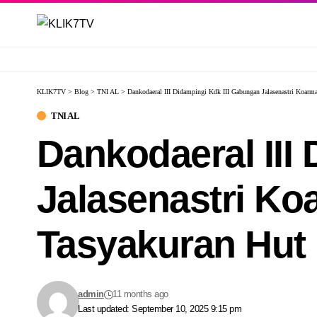
KLIK7TV
>
Blog
>
TNI AL
>
Dankodaeral III Didampingi Kdk III Gabungan Jalasenastri Koar
TNI AL
Dankodaeral III
Jalasenastri Ko
Tasyakuran Hut 
admin
11 months ago
Last updated: September 10, 2025 9:15 pm