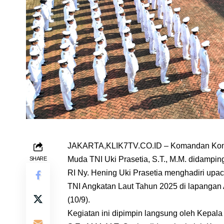
JAKARTA,KLIK7TV.CO.ID – Komandan Koman
Muda TNI Uki Prasetia, S.T., M.M. didampi
SHARE
RI Ny. Hening Uki Prasetia menghadiri upa
TNI Angkatan Laut Tahun 2025 di lapangan
(10/9).
Kegiatan ini dipimpin langsung oleh Kepal