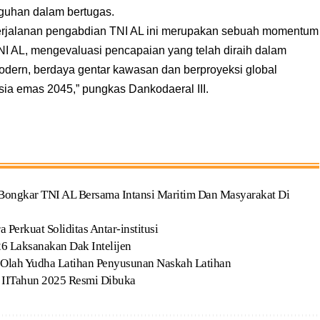
guhan dalam bertugas.
perjalanan pengabdian TNI AL ini merupakan sebuah momentum
NI AL, mengevaluasi pencapaian yang telah diraih dalam
dern, berdaya gentar kawasan dan berproyeksi global
ia emas 2045,” pungkas Dankodaeral III.
i Bongkar TNI AL Bersama Intansi Maritim Dan Masyarakat Di
Perkuat Soliditas Antar-institusi
26 Laksanakan Dak Intelijen
i Olah Yudha Latihan Penyusunan Naskah Latihan
a IITahun 2025 Resmi Dibuka