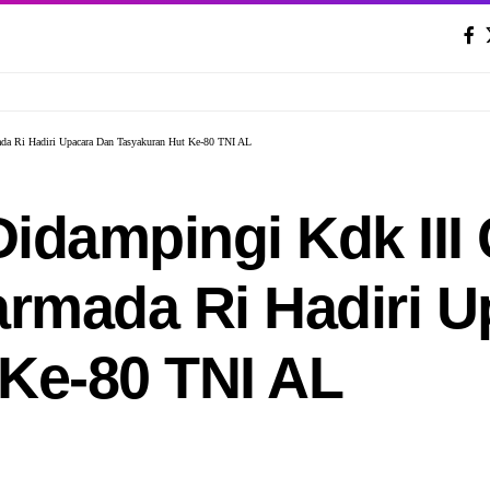
mada Ri Hadiri Upacara Dan Tasyakuran Hut Ke-80 TNI AL
 Didampingi Kdk II
armada Ri Hadiri 
Ke-80 TNI AL