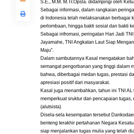
S.E., M.M. M.Tr.Opsla. didampingi oleh Ke
Sebagai informasi, dalam rangkaian peringa
di Indonesia telah melaksanakan berbagai ke
perlombaan, hingga bakti sosial dan bakti k
Sebagai infromasi, peringatan Hari Jadi T
Jayamahe, TNI Angkatan Laut Siap Mengant
Maju”.
Dalam sambutannya Kasal mengatakan bahwa
semangat pengorbanan yang tinggi dalam m
bahwa, diberbagai medan tugas, prestasi d
apresiasi positif dari masyarakat.
Kasal juga menambahkan, tahun ini TNI AL 
memperkuat sruktur dan pencapaian tugas, m
(alutsista)
Disela-sela kesempatan tersebut Dankodae
benteng terakhir pertahanan Negara Kesatua
siap menjalankan tugas mulia yang telah d