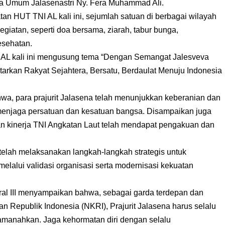
tua Umum Jalasenastri Ny. Fera Muhammad Ali.
tan HUT TNI AL kali ini, sejumlah satuan di berbagai wilayah
giatan, seperti doa bersama, ziarah, tabur bunga,
esehatan.
NI AL kali ini mengusung tema “Dengan Semangat Jalesveva
arkan Rakyat Sejahtera, Bersatu, Berdaulat Menuju Indonesia
, para prajurit Jalasena telah menunjukkan keberanian dan
enjaga persatuan dan kesatuan bangsa. Disampaikan juga
an kinerja TNI Angkatan Laut telah mendapat pengakuan dan
telah melaksanakan langkah-langkah strategis untuk
elalui validasi organisasi serta modernisasi kekuatan
ral III menyampaikan bahwa, sebagai garda terdepan dan
n Republik Indonesia (NKRI), Prajurit Jalasena harus selalu
iamanahkan. Jaga kehormatan diri dengan selalu