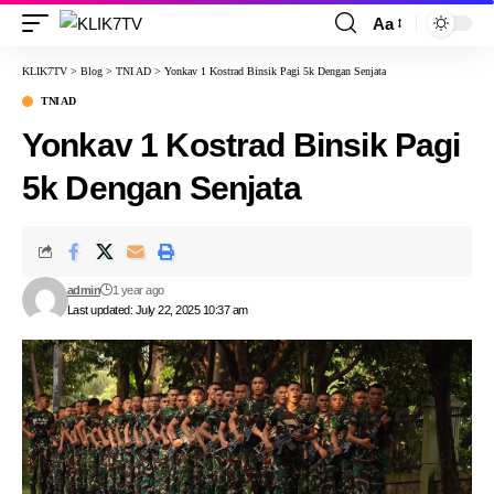
Aa
KLIK7TV
>
Blog
>
TNI AD
>
Yonkav 1 Kostrad Binsik Pagi 5k Dengan Senjata
TNI AD
Yonkav 1 Kostrad Binsik Pagi
5k Dengan Senjata
admin
1 year ago
Last updated: July 22, 2025 10:37 am