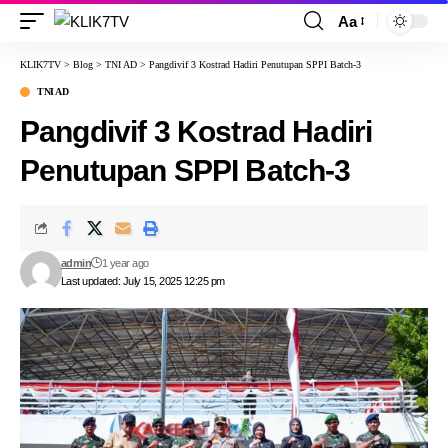
Aa
KLIK7TV
>
Blog
>
TNI AD
>
Pangdivif 3 Kostrad Hadiri Penutupan SPPI Batch-3
TNI AD
Pangdivif 3 Kostrad Hadiri
Penutupan SPPI Batch-3
admin
1 year ago
Last updated: July 15, 2025 12:25 pm