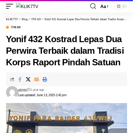
Aa
KLIK7TV
>
Blog
>
TNI AD
>
Yonif 432 Kostrad Lepas Dua Perwira Terbaik dalam Tradisi Korps Raport Pindah Satuan
TNI AD
Yonif 432 Kostrad Lepas Dua
Perwira Terbaik dalam Tradisi
Korps Raport Pindah Satuan
admin
1 year ago
Last updated: June 13, 2025 2:42 pm