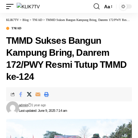
Aa
KLIK7TV
>
Blog
>
TNI AD
>
TMMD Sukses Bangun Kampung Bring, Danrem 172/PWY Resmi Tutup TMMD ke-124
TNI AD
TMMD Sukses Bangun
Kampung Bring, Danrem
172/PWY Resmi Tutup TMMD
ke-124
admin
1 year ago
Last updated: June 9, 2025 7:14 am