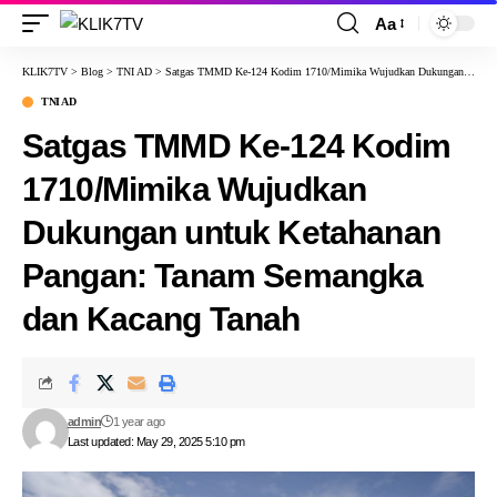
Aa
KLIK7TV
>
Blog
>
TNI AD
>
Satgas TMMD Ke-124 Kodim 1710/Mimika Wujudkan Dukungan untuk Ketahanan Pangan: Tanam Semangka dan Kacang Tanah
TNI AD
Satgas TMMD Ke-124 Kodim
1710/Mimika Wujudkan
Dukungan untuk Ketahanan
Pangan: Tanam Semangka
dan Kacang Tanah
admin
1 year ago
Last updated: May 29, 2025 5:10 pm