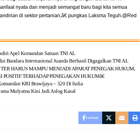
nfaat nyata dan menjadi semangat baru bagi kita semua
dirian di sektor pertanian,â€ pungkas Laksma Teguh.@Red
Hadiri Apel Komandan Satuan TNI AL
ui Bandara Internasional Juanda Berhasil Digagalkan TNI AL
ILITER HARUS MAMPU MENJADI APARAT PENEGAK HUKUM,
 POSITIF TERHADAP PENEGAKAN HUKUMâ€
omandan KRI Brawijaya – 320 Di Italia
aksma Mulyatna Kini Jadi Aslog Kasal
Facebook