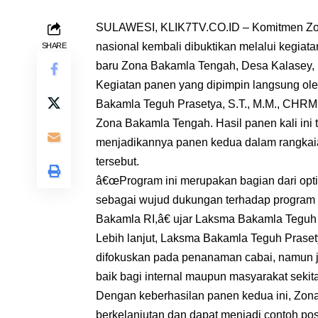
SULAWESI, KLIK7TV.CO.ID – Komitmen Zo
nasional kembali dibuktikan melalui kegia
SHARE
baru Zona Bakamla Tengah, Desa Kalasey, 
Kegiatan panen yang dipimpin langsung o
Bakamla Teguh Prasetya, S.T., M.M., CHRMP 
Zona Bakamla Tengah. Hasil panen kali ini t
menjadikannya panen kedua dalam rangkai
tersebut.
â€œProgram ini merupakan bagian dari opti
sebagai wujud dukungan terhadap program
Bakamla RI,â€ ujar Laksma Bakamla Teguh
Lebih lanjut, Laksma Bakamla Teguh Prase
difokuskan pada penanaman cabai, namun ju
baik bagi internal maupun masyarakat sekita
Dengan keberhasilan panen kedua ini, Zon
berkelanjutan dan dapat menjadi contoh posi