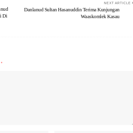
NEXT ARTICLE
anud
Danlanud Sultan Hasanuddin Terima Kunjungan
i Di
Waaskomlek Kasau
d
*