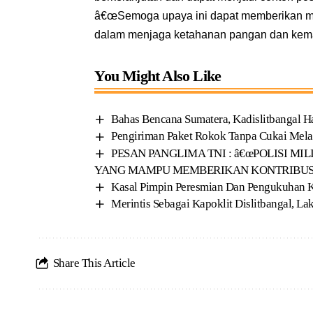
â€œSemoga upaya ini dapat memberikan ma
dalam menjaga ketahanan pangan dan keman
You Might Also Like
Bahas Bencana Sumatera, Kadislitbangal 
Pengiriman Paket Rokok Tanpa Cukai Melal
PESAN PANGLIMA TNI : â€œPOLISI M
YANG MAMPU MEMBERIKAN KONTRIBUSI
Kasal Pimpin Peresmian Dan Pengukuhan K
Merintis Sebagai Kapoklit Dislitbangal, L
Share This Article