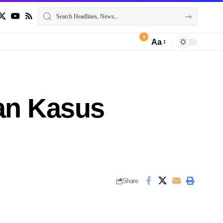
9
Aa
an Kasus
Share