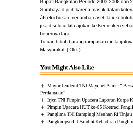
Bupati Bangkalan Periode 2003-2008 dan 2
Surabaya dipilih karena masuk dalam kriter
â€œIni bukan menambah aset, tapi kebutuha
jika disetujui kita ajukan ke Kemenkeu seb
bebernya lagi.
Tujuan hibah barang rampasan ini, lanjutn
Masyarakat. ( Ofik )
You Might Also Like
Mayor Jenderal TNI Maychel Asmi : ” Bers
Perdamaian”
Irjen TNI Pimpin Upacara Laporan Korps K
Pimpin Upacara HUT ke-65 Kostrad, Pangli
Panglima TNI Dampingi Menhan RI Tinjau 
Pangkoopsud II Sambut Kehadiran Panglim