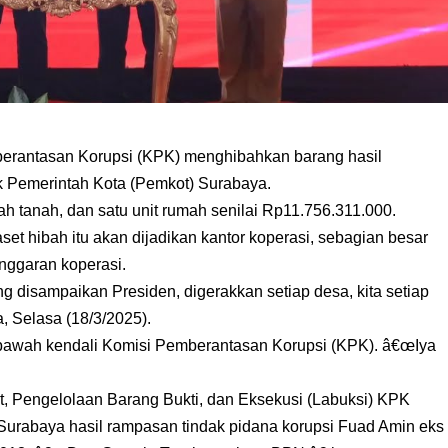
antasan Korupsi (KPK) menghibahkan barang hasil
k Pemerintah Kota (Pemkot) Surabaya.
uah tanah, dan satu unit rumah senilai Rp11.756.311.000.
et hibah itu akan dijadikan kantor koperasi, sebagian besar
nggaran koperasi.
g disampaikan Presiden, digerakkan setiap desa, kita setiap
a, Selasa (18/3/2025).
 bawah kendali Komisi Pemberantasan Korupsi (KPK). â€œIya
et, Pengelolaan Barang Bukti, dan Eksekusi (Labuksi) KPK
Surabaya hasil rampasan tindak pidana korupsi Fuad Amin eks