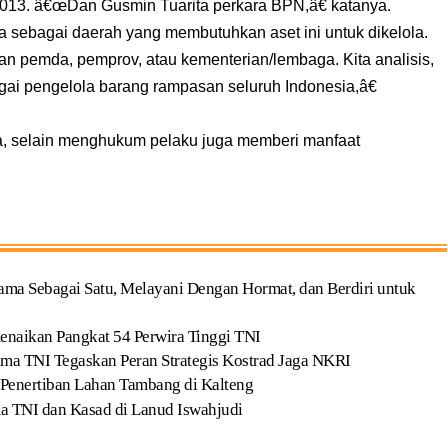
013. â€œDan Gusmin Tuarita perkara BPN,â€ katanya.
ia sebagai daerah yang membutuhkan aset ini untuk dikelola.
n pemda, pemprov, atau kementerian/lembaga. Kita analisis,
agai pengelola barang rampasan seluruh Indonesia,â€
ya, selain menghukum pelaku juga memberi manfaat
ama Sebagai Satu, Melayani Dengan Hormat, dan Berdiri untuk
enaikan Pangkat 54 Perwira Tinggi TNI
ma TNI Tegaskan Peran Strategis Kostrad Jaga NKRI
Penertiban Lahan Tambang di Kalteng
a TNI dan Kasad di Lanud Iswahjudi