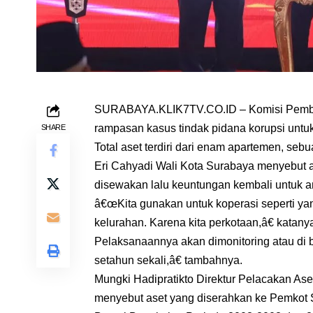
SURABAYA.KLIK7TV.CO.ID – Komisi Pember
rampasan kasus tindak pidana korupsi untu
SHARE
Total aset terdiri dari enam apartemen, seb
Eri Cahyadi Wali Kota Surabaya menyebut as
disewakan lalu keuntungan kembali untuk a
â€œKita gunakan untuk koperasi seperti yan
kelurahan. Karena kita perkotaan,â€ katany
Pelaksanaannya akan dimonitoring atau di
setahun sekali,â€ tambahnya.
Mungki Hadipratikto Direktur Pelacakan As
menyebut aset yang diserahkan ke Pemkot 