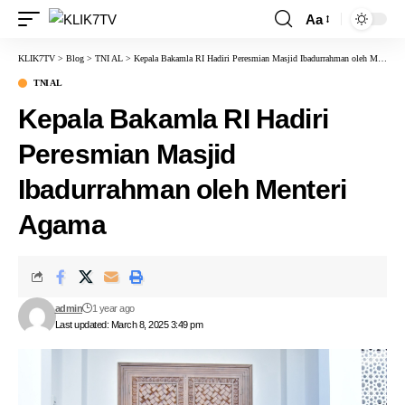
Aa
KLIK7TV
>
Blog
>
TNI AL
>
Kepala Bakamla RI Hadiri Peresmian Masjid Ibadurrahman oleh Menteri Agama
TNI AL
Kepala Bakamla RI Hadiri
Peresmian Masjid
Ibadurrahman oleh Menteri
Agama
admin
1 year ago
Last updated: March 8, 2025 3:49 pm