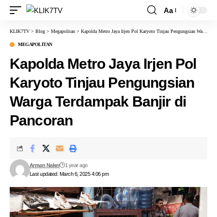
Aa
KLIK7TV
>
Blog
>
Megapolitan
>
Kapolda Metro Jaya Irjen Pol Karyoto Tinjau Pengungsian Warga Terdampak Banjir di Pancoran
MEGAPOLITAN
Kapolda Metro Jaya Irjen Pol
Karyoto Tinjau Pengungsian
Warga Terdampak Banjir di
Pancoran
Arman Naker
1 year ago
Last updated: March 6, 2025 4:06 pm