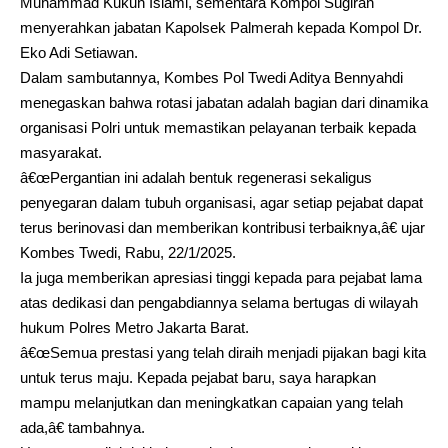
Muhammad Kukuh Islami, sementara Kompol Sugiran
menyerahkan jabatan Kapolsek Palmerah kepada Kompol Dr.
Eko Adi Setiawan.
Dalam sambutannya, Kombes Pol Twedi Aditya Bennyahdi
menegaskan bahwa rotasi jabatan adalah bagian dari dinamika
organisasi Polri untuk memastikan pelayanan terbaik kepada
masyarakat.
â€œPergantian ini adalah bentuk regenerasi sekaligus
penyegaran dalam tubuh organisasi, agar setiap pejabat dapat
terus berinovasi dan memberikan kontribusi terbaiknya,â€ ujar
Kombes Twedi, Rabu, 22/1/2025.
Ia juga memberikan apresiasi tinggi kepada para pejabat lama
atas dedikasi dan pengabdiannya selama bertugas di wilayah
hukum Polres Metro Jakarta Barat.
â€œSemua prestasi yang telah diraih menjadi pijakan bagi kita
untuk terus maju. Kepada pejabat baru, saya harapkan
mampu melanjutkan dan meningkatkan capaian yang telah
ada,â€ tambahnya.