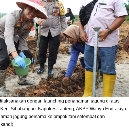
i dilaksanakan dengan launching penanaman jagung di atas
li Kec. Sibabangun. Kapolres Tapteng, AKBP Wahyu Endrajaya,
naman jagung bersama kelompok tani setempat dan
ikandi)