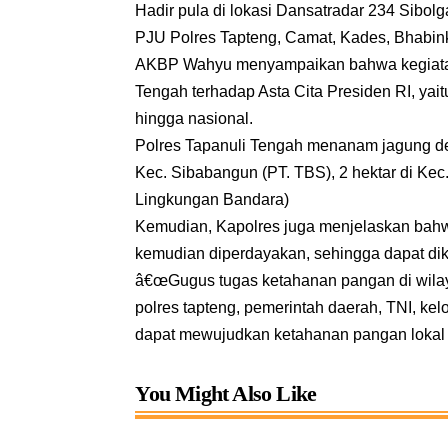
Hadir pula di lokasi Dansatradar 234 Sibol
PJU Polres Tapteng, Camat, Kades, Bhabink
AKBP Wahyu menyampaikan bahwa kegiatan 
Tengah terhadap Asta Cita Presiden RI, ya
hingga nasional.
Polres Tapanuli Tengah menanam jagung denga
Kec. Sibabangun (PT. TBS), 2 hektar di Kec.
Lingkungan Bandara)
Kemudian, Kapolres juga menjelaskan bahw
kemudian diperdayakan, sehingga dapat dike
â€œGugus tugas ketahanan pangan di wilaya
polres tapteng, pemerintah daerah, TNI, ke
dapat mewujudkan ketahanan pangan lokal y
You Might Also Like