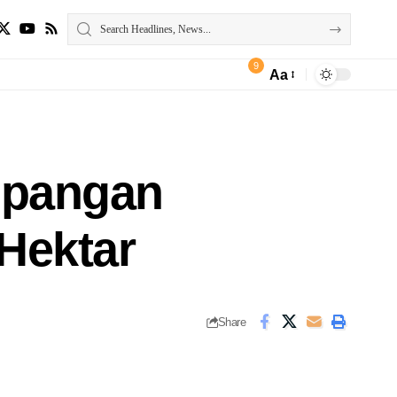
9
Aa
 pangan
Hektar
Share