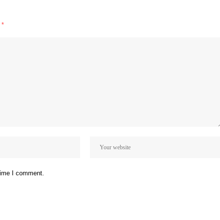
d
*
 time I comment.