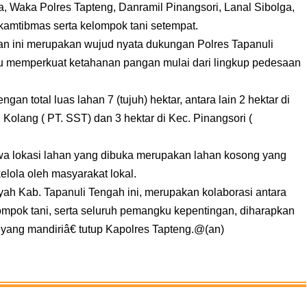
ga, Waka Polres Tapteng, Danramil Pinangsori, Lanal Sibolga,
amtibmas serta kelompok tani setempat.
ini merupakan wujud nyata dukungan Polres Tapanuli
itu memperkuat ketahanan pangan mulai dari lingkup pedesaan
n total luas lahan 7 (tujuh) hektar, antara lain 2 hektar di
 Kolang ( PT. SST) dan 3 hektar di Kec. Pinangsori (
a lokasi lahan yang dibuka merupakan lahan kosong yang
lola oleh masyarakat lokal.
h Kab. Tapanuli Tengah ini, merupakan kolaborasi antara
lompok tani, serta seluruh pemangku kepentingan, diharapkan
ang mandiriâ€ tutup Kapolres Tapteng.@(an)