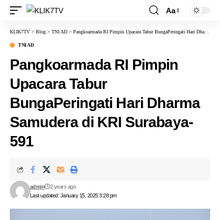
Aa
KLIK7TV
>
Blog
>
TNI AD
>
Pangkoarmada RI Pimpin Upacara Tabur BungaPeringati Hari Dharma Samudera di KRI Surabaya-591
TNI AD
Pangkoarmada RI Pimpin
Upacara Tabur
BungaPeringati Hari Dharma
Samudera di KRI Surabaya-
591
admin
2 years ago
Last updated: January 15, 2025 3:28 pm